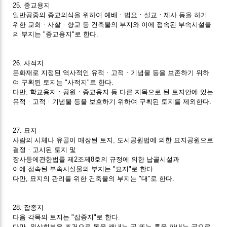
25. 종교용지
일반공중의 종교의식을 위하여 예배ㆍ법요ㆍ설교ㆍ제사 등을 하기
위한 교회ㆍ사찰ㆍ향교 등 건축물의 부지와 이에 접속된 부속시설물
의 부지는 "종교용지"로 한다.
26. 사적지
문화재로 지정된 역사적인 유적ㆍ고적ㆍ기념물 등을 보존하기 위하
여 구획된 토지는 "사적지"로 한다.
다만, 학교용지ㆍ공원ㆍ종교용지 등 다른 지목으로 된 토지안에 있는
유적ㆍ고적ㆍ기념물 등을 보호하기 위하여 구획된 토지를 제외한다.
27. 묘지
사람의 시체나 유골이 매장된 토지, 도시공원법에 의한 묘지공원으로
결정ㆍ고시된 토지 및
장사등에관한법률 제2조제8호의 규정에 의한 납골시설과
이에 접속된 부속시설물의 부지는 "묘지"로 한다.
다만, 묘지의 관리를 위한 건축물의 부지는 "대"로 한다.
28. 잡종지
다음 각목의 토지는 "잡종지"로 한다.
다만, 원상회복을 조건으로 돌을 캐내는 곳 또는 흙을 파내는 곳으로