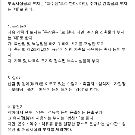
부속시설물의 부지는 "과수원"으로 한다. 다만, 주거용 건축물의 부지
는 "대"로 한다.
4. 목장용지
다음 각목의 토지는 "목장용지"로 한다. 다만, 주거용 건축물의 부지
는 "대"로 한다.
가. 축산업 및 낙농업을 하기 위하여 초지를 조성한 토지
나. 축산법 제2조제1호의 규정에 의한 가축을 사육하는 축사 등의 부
지
다. 가목 및 나목의 토지와 접속된 부속시설물의 부지
5. 임야
산림 및 원야(原野)를 이루고 있는 수림지ㆍ죽림지ㆍ암석지ㆍ자갈땅
ㆍ모래땅ㆍ습지ㆍ황무지 등의 토지는 "임야"로 한다.
6. 광천지
지하에서 온수ㆍ약수ㆍ석유류 등이 용출되는 용출구와
그 유지(維持)에 사용되는 부지는 "광천지"로 한다.
다만, 온수ㆍ약수ㆍ석유류 등을 일정한 장소로 운송하는 송수관ㆍ송
유관 및 저장시설의 부지를 제외한다.