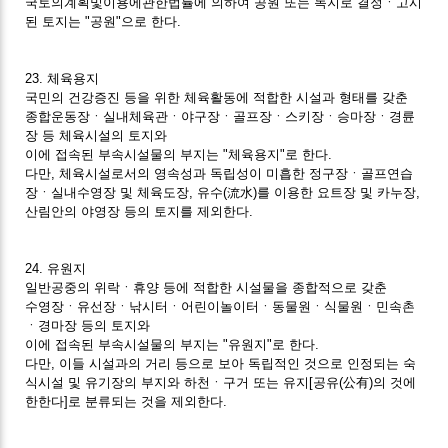
국토의계획및이용에관한법률에 의하여 공원 또는 녹지로 결정ㆍ고시
된 토지는 "공원"으로 한다.
23. 체육용지
국민의 건강증진 등을 위한 체육활동에 적합한 시설과 형태를 갖춘
종합운동장ㆍ실내체육관ㆍ야구장ㆍ골프장ㆍ스키장ㆍ승마장ㆍ경륜
장 등 체육시설의 토지와
이에 접속된 부속시설물의 부지는 "체육용지"로 한다.
다만, 체육시설로서의 영속성과 독립성이 미흡한 정구장ㆍ골프연습
장ㆍ실내수영장 및 체육도장, 유수(流水)를 이용한 요트장 및 카누장,
산림안의 야영장 등의 토지를 제외한다.
24. 유원지
일반공중의 위락ㆍ휴양 등에 적합한 시설물을 종합적으로 갖춘
수영장ㆍ유선장ㆍ낚시터ㆍ어린이놀이터ㆍ동물원ㆍ식물원ㆍ민속촌
ㆍ경마장 등의 토지와
이에 접속된 부속시설물의 부지는 "유원지"로 한다.
다만, 이들 시설과의 거리 등으로 보아 독립적인 것으로 인정되는 숙
식시설 및 유기장의 부지와 하천ㆍ구거 또는 유지[공유(公有)의 것에
한한다]로 분류되는 것을 제외한다.