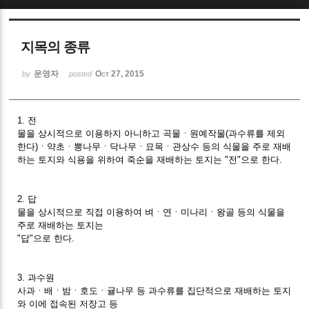
Sketchbook5, 스케치북5
지목의 종류
운영자
Oct 27, 2015
by
posted
1. 전
Sketchbook5, 스케치북5
물을 상시적으로 이용하지 아니하고 곡물ㆍ원예작물(과수류를 제외
한다)ㆍ약초ㆍ뽕나무ㆍ닥나무ㆍ묘목ㆍ관상수 등의 식물을 주로 재배
하는 토지와 식용을 위하여 죽순을 재배하는 토지는 "전"으로 한다.
2. 답
물을 상시적으로 직접 이용하여 벼ㆍ연ㆍ미나리ㆍ왕골 등의 식물을
주로 재배하는 토지는
"답"으로 한다.
3. 과수원
사과ㆍ배ㆍ밤ㆍ호도ㆍ귤나무 등 과수류를 집단적으로 재배하는 토지
와 이에 접속된 저장고 등