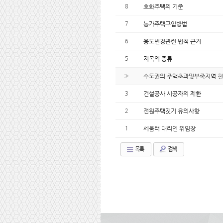
8
호화주택의 기준
7
농가주택구입방법
6
용도변경관련 법적 근거
5
지목의 종류
»
수도권의 주택초과및부족지역 현
3
건설공사 시공자의 제한
2
전원주택짓기 유의사항
1
세움터 대리인 위임장
목록
검색