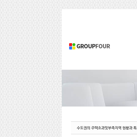
Sketchbook5, 스케치북5
Sketchbook5, 스케치북5
S
u
b
P
r
o
m
o
t
i
수도권의 주택초과및부족지역 현황과 
o