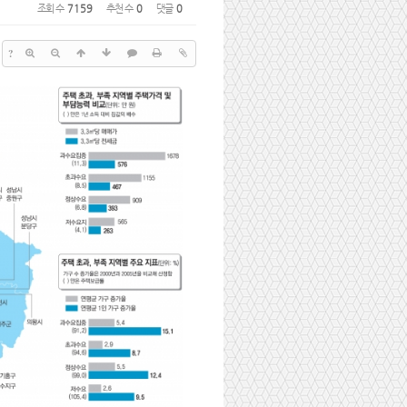
조회 수
7159
추천 수
0
댓글
0
?