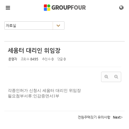
Sketchbook5, 스케치북5
Sketchbook5, 스케치북5
메뉴 건너뛰기
세움터 대리인 위임장
운영자
조회 수
8495
추천 수
0
댓글
0
각종인허가 신청시 세움터 대리인 위임장
필요첨부서류:인감증면서1부
전원주택짓기 유의사항
Next