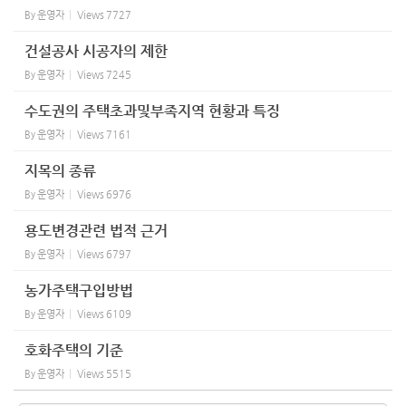
By
운영자
Views
7727
건설공사 시공자의 제한
By
운영자
Views
7245
수도권의 주택초과및부족지역 현황과 특징
By
운영자
Views
7161
지목의 종류
By
운영자
Views
6976
용도변경관련 법적 근거
By
운영자
Views
6797
농가주택구입방법
By
운영자
Views
6109
호화주택의 기준
By
운영자
Views
5515