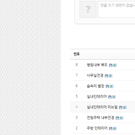
?
댓글 쓰기 권한이 없습
번호
8
병원내부 복도
7
사무실전경
6
숲속의 별장
5
실내인테리어
»
실내인테리어 리뉴얼
3
전원주택 내부전경
2
주방 인테리어