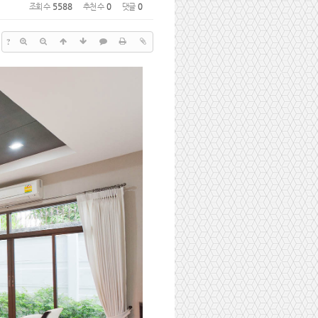
조회 수
5588
추천 수
0
댓글
0
?