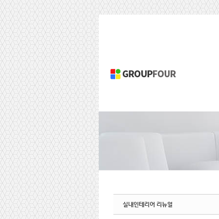
Sketchbook5, 스케치북5
Sketchbook5, 스케치북5
S
u
b
P
r
o
m
o
t
i
실내인테리어 리뉴얼
o