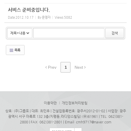
서비스 준비중입니다.
Date
2012.10.17
By
운영자
Views
5082
검색
목록
Prev
1
Next
이용약관
개인정보처리방침
상호: (주)그룹포 | 대표: 최민후 | 건설업등록번호: 광주서2012-01-02 | 사업장: 광주
광역시 서구 마륵로 132 3층(치평동,라디앙스빌딩) (우)61961 | TEL: 062)381-
2800 | FAX: 062)381-2801 | Email:
cmh9717@naver.com