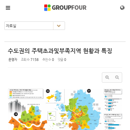
메뉴 건너뛰기
수도권의 주택초과및부족지역 현황과 특징
운영자
조회 수
7158
추천 수
0
댓글
0