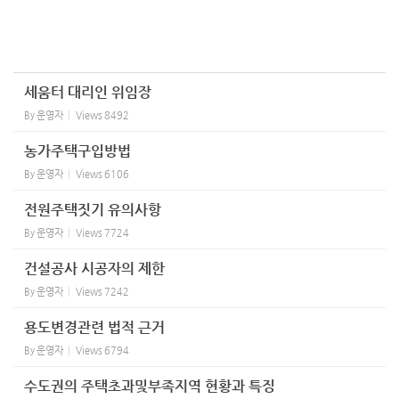
세움터 대리인 위임장
By
운영자
Views
8492
농가주택구입방법
By
운영자
Views
6106
전원주택짓기 유의사항
By
운영자
Views
7724
건설공사 시공자의 제한
By
운영자
Views
7242
용도변경관련 법적 근거
By
운영자
Views
6794
수도권의 주택초과및부족지역 현황과 특징